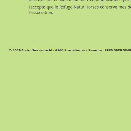
J'accepte que le Refuge Natur’Horses conserve mes do
l'association.
© 2026 Natur'horses asbl - 6560 Erquelinnes - Banque : BE35 0689 0340