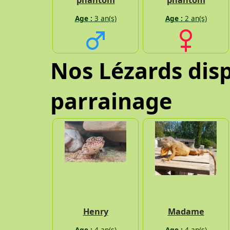
phantom
phantom
Age :
3 an(s)
Age :
2 an(s)
Nos Lézards disp
parrainage
Henry
Madame
Age :
4 an(s)
Age :
4 an(s)