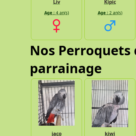
Liv
Kipic
Age :
4 an(s)
Age :
2 an(s)
Nos Perroquets 
parrainage
jaco
kiwi