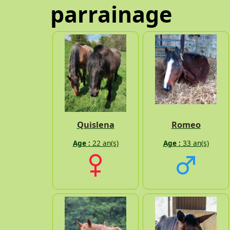
parrainage
Quislena
Romeo
Age :
22 an(s)
Age :
33 an(s)